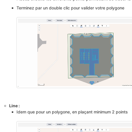
Terminez par un double clic pour valider votre polygone
Line :
Idem que pour un polygone, en plaçant minimum 2 points