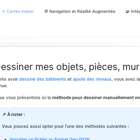
✐ Cartes indoor
🧭 Navigation et Réalité Augmentée
🧩 Inté
essiner mes objets, pièces, mur
rès avoir
dessiné des bâtiments
et
ajouté des niveaux
, vous avez la
nue.
us vous présentons ici la
méthode pour dessiner manuellement vos
📌 À noter :
Vous pouvez aussi opter pour l'une des méthodes suivantes :
Importer un fichier au format GeoJSON