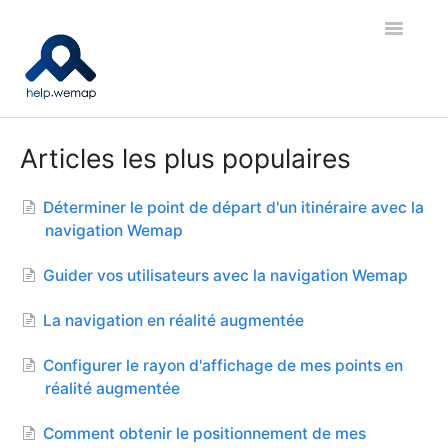
Toggle
Navigatio
🚀 Bien démarrer
Articles les plus populaires
🗺️ Cartes et contenus
Déterminer le point de départ d'un itinéraire avec la
navigation Wemap
✐ Cartes indoor
Guider vos utilisateurs avec la navigation Wemap
🧭 Navigation et Réalité Augmentée
La navigation en réalité augmentée
🧩 Intégration
Configurer le rayon d'affichage de mes points en
📤 API et export de données
réalité augmentée
🎓 Wemap Academy
Comment obtenir le positionnement de mes