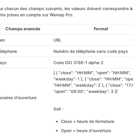
ur chacun des champs suivants, les valeurs doivent correspondre
à
être prises en compte sur Wemap Pro.
Champs avancés
Format
ien
URL
éléphone
Numéro de téléphone sans code pays
ays
Code ISO 3166-1 alpha-2
[ { "close": "HH:MM", "open": "HH:MM",
"weekday": 1 }, { "close": "HH:MM", "ope
"HH:MM", "weekday": 2 }, { "close": "17:
"open": "09:00", "weekday": 3 }]
oraires d'ouverture
Soit :
Close = heure de fermeture
Open = heure d'ouverture