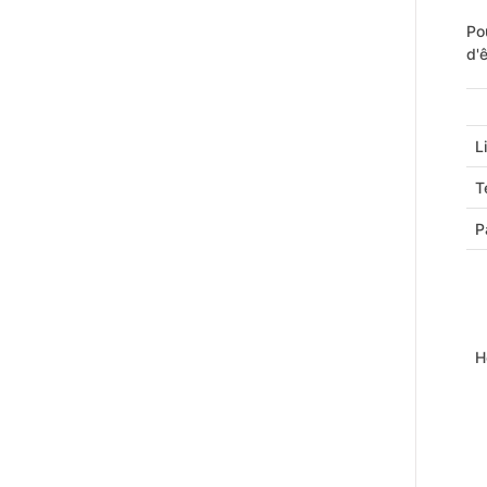
Po
d'
L
T
P
H