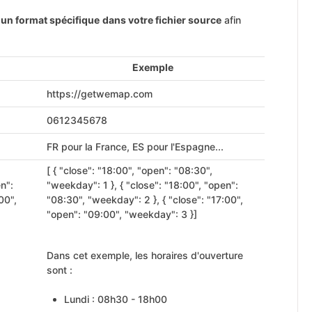
 un format spécifique
dans votre fichier source
afin
Exemple
https://getwemap.com
0612345678
FR pour la France, ES pour l'Espagne...
[ { "close": "18:00", "open": "08:30",
n":
"weekday": 1 }, { "close": "18:00", "open":
00",
"08:30", "weekday": 2 }, { "close": "17:00",
"open": "09:00", "weekday": 3 }]
Dans cet exemple, les horaires d'ouverture
sont :
Lundi : 08h30 - 18h00