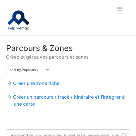
Toggle
Navigatio
🚀 Bien démarrer
Parcours & Zones
Créez et gérez vos parcours et zones
🗺️ Cartes et contenus
✐ Cartes indoor
Créer une zone riche
🧭 Navigation et Réalité Augmentée
Créer un parcours / tracé / itinéraire et l'intégrer à
🧩 Intégration
une carte
📤 API et export de données
🎓 Wemap Academy