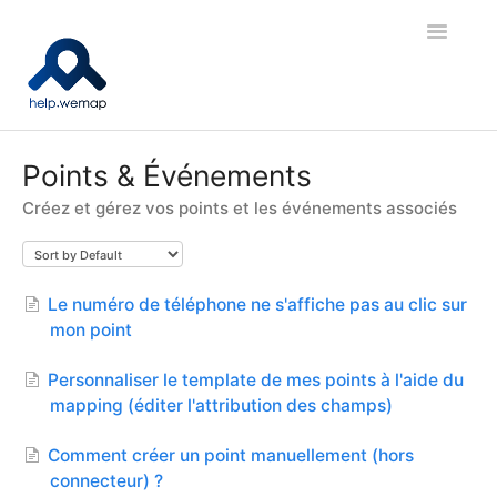
Toggle
Navigatio
🚀 Bien démarrer
Points & Événements
Créez et gérez vos points et les événements associés
🗺️ Cartes et contenus
✐ Cartes indoor
Le numéro de téléphone ne s'affiche pas au clic sur
🧭 Navigation et Réalité Augmentée
mon point
🧩 Intégration
Personnaliser le template de mes points à l'aide du
mapping (éditer l'attribution des champs)
📤 API et export de données
Comment créer un point manuellement (hors
🎓 Wemap Academy
connecteur) ?